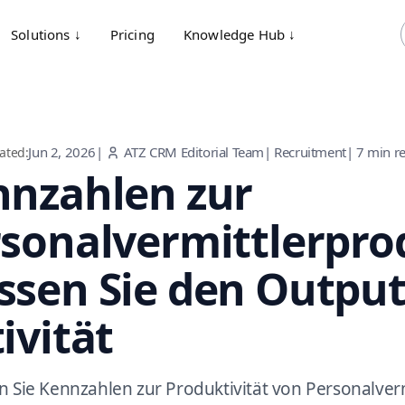
Solutions ↓
Pricing
Knowledge Hub ↓
Jun 2, 2026
|
ATZ CRM Editorial Team
|
Recruitment
|
7
min r
ated:
nnzahlen zur
sonalvermittlerprod
sen Sie den Output,
ivität
n Sie Kennzahlen zur Produktivität von Personalvermit