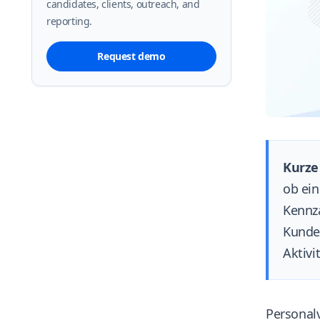
candidates, clients, outreach, and
reporting.
Request demo
Kurze
ob ein
Kennz
Kunde
Aktivi
Personal