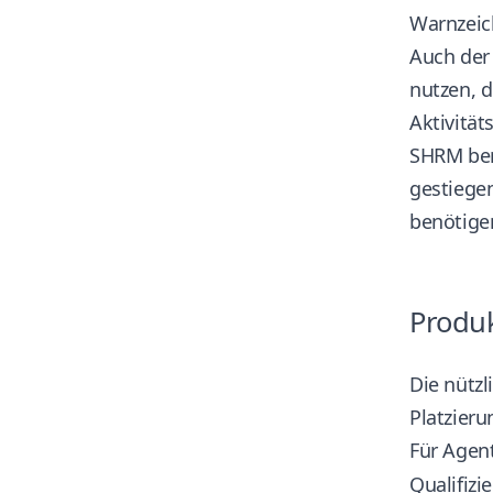
Warnzeich
Auch der 
nutzen, d
Aktivität
SHRM ber
gestiege
benötige
Produk
Die nützl
Platzier
Für Agent
Qualifizi