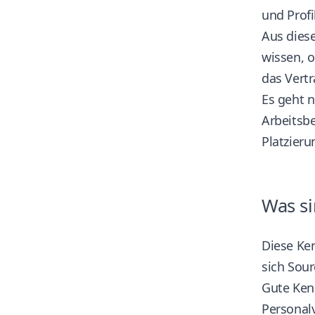
und Profi
Aus dies
wissen, o
das Vert
Es geht 
Arbeitsbe
Platzier
Was si
Diese Ken
sich Sou
Gute Ken
Personalv