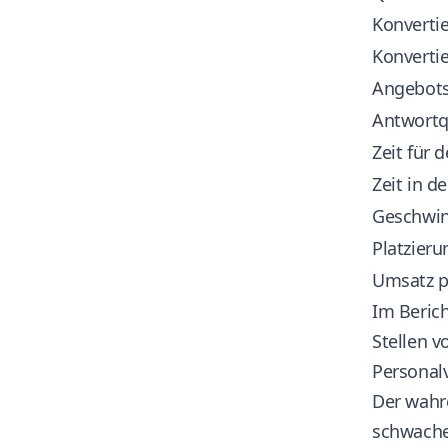
Konvertie
Konverti
Angebot
Antwortq
Zeit für 
Zeit in d
Geschwin
Platzieru
Umsatz p
Im Beric
Stellen v
Personalv
Der wahre
schwache