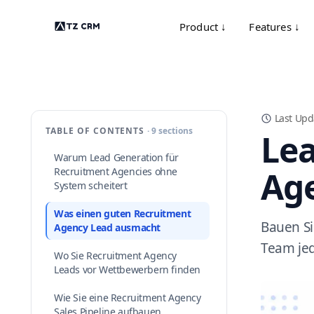
Product ↓
Features ↓
Last Upd
TABLE OF CONTENTS
· 9 sections
Lea
Warum Lead Generation für
Age
Recruitment Agencies ohne
System scheitert
Was einen guten Recruitment
Bauen Si
Agency Lead ausmacht
Team je
Wo Sie Recruitment Agency
Leads vor Wettbewerbern finden
Wie Sie eine Recruitment Agency
Sales Pipeline aufbauen