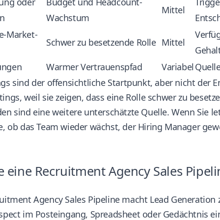
rung oder
Budget und Headcount-
Trigge
Mittel
on
Wachstum
Entsc
e-Market-
Verfüg
Schwer zu besetzende Rolle
Mittel
Gehal
ungen
Warmer Vertrauenspfad
Variabel
Quelle
gs sind der offensichtliche Startpunkt, aber nicht der 
ings, weil sie zeigen, dass eine Rolle schwer zu besetzen
en sind eine weitere unterschätzte Quelle. Wenn Sie le
e, ob das Team wieder wächst, der Hiring Manager gewe
e eine Recruitment Agency Sales Pipel
ruitment Agency Sales Pipeline macht Lead Generation 
spect im Posteingang, Spreadsheet oder Gedächtnis ein