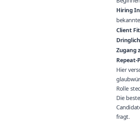
Beginnen 
Hiring In
bekannte 
Client Fit
Dringlich
Zugang z
Repeat-P
Hier vers
glaubwürd
Rolle ste
Die best
Candidate
fragt.