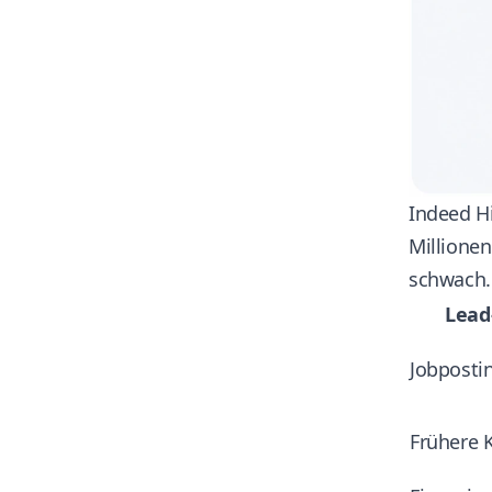
Indeed Hi
Millione
schwach. 
Lead
Jobposti
Frühere 