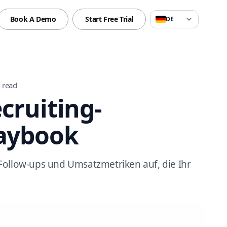
Book A Demo
Start Free Trial
DE
 read
cruiting-
laybook
Follow-ups und Umsatzmetriken auf, die Ihr