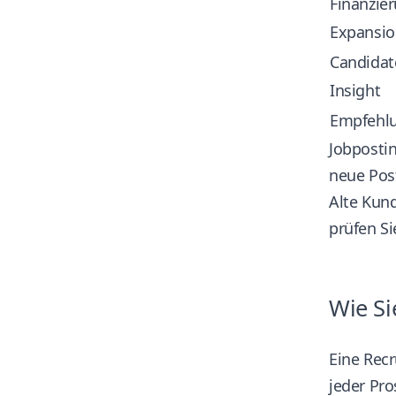
Finanzie
Expansi
Candidat
Insight
Empfehl
Jobpostin
neue Post
Alte Kund
prüfen Si
Wie Si
Eine Rec
jeder Pro