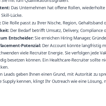
Sie mit fünf Qualifikationssignalen:
tent:
Das Unternehmen hat offene Rollen, wiederholte
Skill-Lücke.
:
Die Rolle passt zu Ihrer Nische, Region, Gehaltsband 
keit:
Der Bedarf betrifft Umsatz, Delivery, Compliance 
um Entscheider:
Sie erreichen Hiring Manager, Gründer
lacement-Potenzial:
Der Account könnte langfristig me
chwenden viele Recruiter Energie. Sie verfolgen jede Vaka
ig besetzen können. Ein Healthcare-Recruiter sollte nic
cken.
en Leads geben Ihnen einen Grund, mit Autorität zu sp
 Supply kennen, klingt Ihr Outreach wie eine Lösung, ni