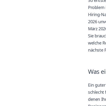
So entste
Problem i
Hiring-Na
2026 unve
März 202
Sie brau
welche R
nächste F
Was e
Ein guter
schlecht 
denen Ih