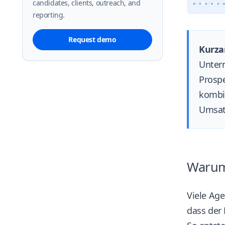
candidates, clients, outreach, and
reporting.
Request demo
Kurza
Untern
Prospe
kombin
Umsatz
Warum 
Viele Age
dass der 