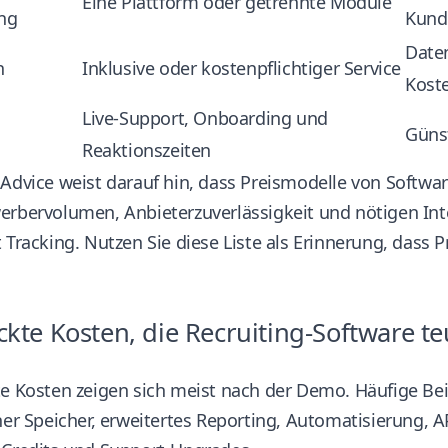
Eine Plattform oder getrennte Module
ng
Kund
Date
n
Inklusive oder kostenpflichtiger Service
Kost
Live-Support, Onboarding und
Günst
Reaktionszeiten
 Advice weist darauf hin, dass Preismodelle von Softw
erbervolumen, Anbieterzuverlässigkeit und nötigen I
 Tracking
. Nutzen Sie diese Liste als Erinnerung, dass P
ckte Kosten, die Recruiting-Software 
te Kosten zeigen sich meist nach der Demo. Häufige Be
her Speicher, erweitertes Reporting, Automatisierung, 