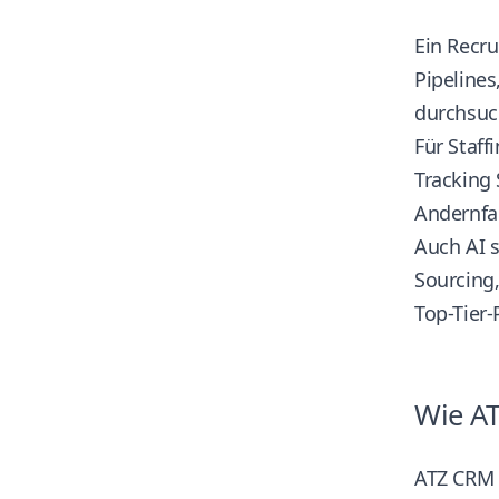
Ein Recr
Pipeline
durchsuc
Für Staf
Tracking
Andernfal
Auch AI s
Sourcing,
Top-Tier-
Wie AT
ATZ CRM