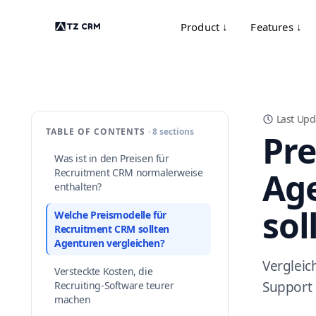
Product ↓
Features ↓
Last Upd
TABLE OF CONTENTS
· 8 sections
Pre
Was ist in den Preisen für
Age
Recruitment CRM normalerweise
enthalten?
sol
Welche Preismodelle für
Recruitment CRM sollten
Agenturen vergleichen?
Vergleic
Versteckte Kosten, die
Support 
Recruiting-Software teurer
machen