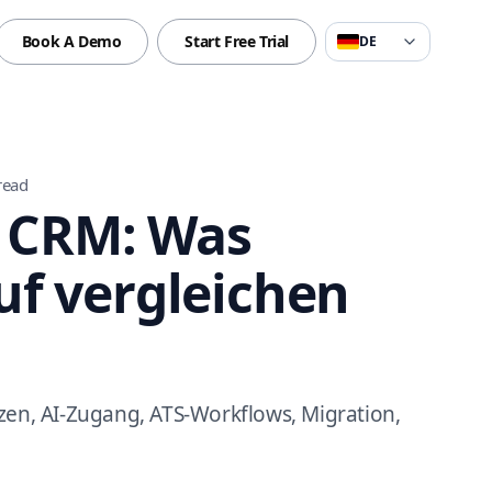
Book A Demo
Start Free Trial
DE
read
t CRM: Was
f vergleichen
zen, AI-Zugang, ATS-Workflows, Migration,