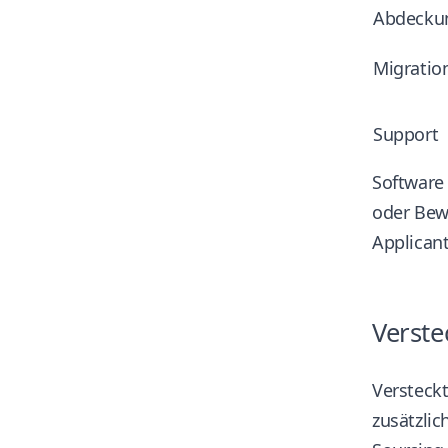
Abdecku
Migratio
Support
Software
oder Bew
Applicant
Verste
Versteck
zusätzlic