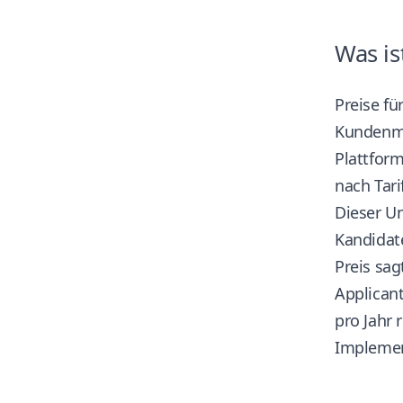
Was is
Preise f
Kundenma
Plattfor
nach Tari
Dieser Un
Kandidate
Preis sag
Applican
pro Jahr 
Implemen