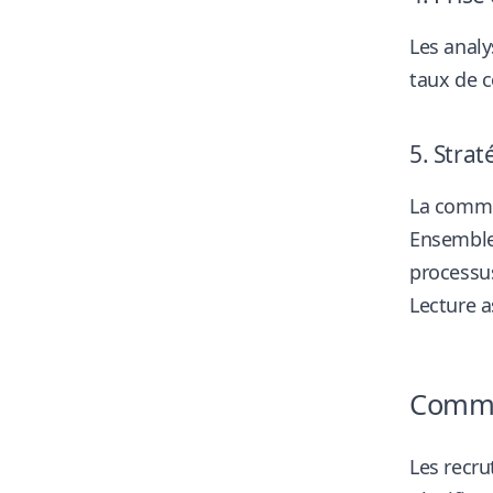
Les analy
taux de c
5. Strat
La commun
Ensemble,
processus
Lecture a
Commen
Les recru