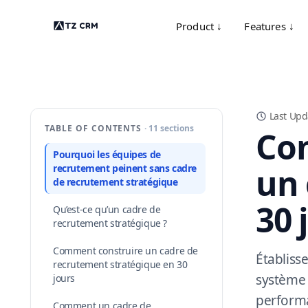
Product ↓
Features ↓
Last Upd
TABLE OF CONTENTS
· 11 sections
Com
Pourquoi les équipes de
un 
recrutement peinent sans cadre
de recrutement stratégique
30 
Qu’est-ce qu’un cadre de
recrutement stratégique ?
Comment construire un cadre de
Établiss
recrutement stratégique en 30
système r
jours
perform
Comment un cadre de