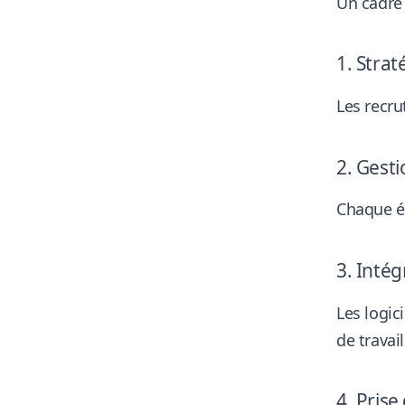
Un cadre 
1. Strat
Les recru
2.
Gesti
Chaque ét
3.
Intég
Les logic
de travail
4. Prise