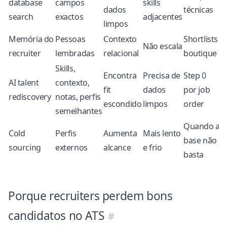
database
campos
skills
dados
técnicas
search
exactos
adjacentes
limpos
Memória do
Pessoas
Contexto
Shortlists
Não escala
recruiter
lembradas
relacional
boutique
Skills,
Encontra
Precisa de
Step 0
AI talent
contexto,
fit
dados
por job
rediscovery
notas, perfis
escondido
limpos
order
semelhantes
Quando a
Cold
Perfis
Aumenta
Mais lento
base não
sourcing
externos
alcance
e frio
basta
Porque recruiters perdem bons
candidatos no ATS