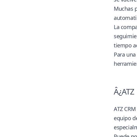
Muchas pl
automati
La compar
seguimien
tiempo a
Para una
herramien
Â¿ATZ 
ATZ CRM e
equipo de
especialm
Puede no 