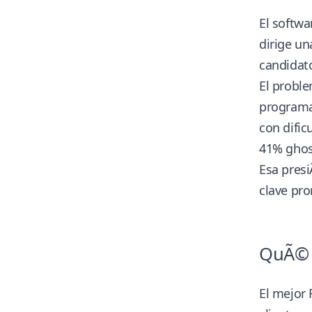
El softwa
dirige un
candidat
El proble
programar
con dific
41% ghos
Esa presi
clave pro
QuÃ© d
El mejor 