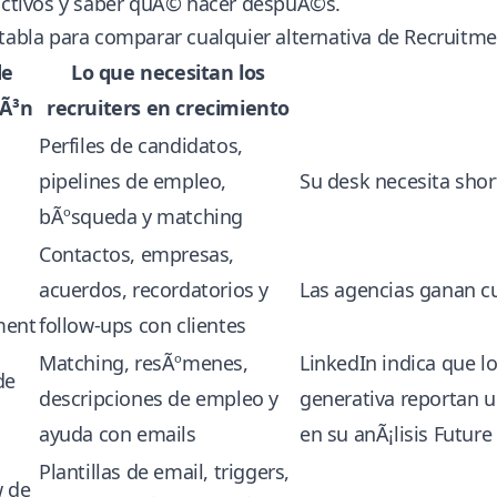
 activos y saber quÃ© hacer despuÃ©s.
tabla para comparar cualquier alternativa de Recruitm
de
Lo que necesitan los
iÃ³n
recruiters en crecimiento
Perfiles de candidatos,
pipelines de empleo,
Su desk necesita short
bÃºsqueda y matching
Contactos, empresas,
acuerdos, recordatorios y
Las agencias ganan c
ment
follow-ups con clientes
Matching, resÃºmenes,
LinkedIn indica que lo
de
descripciones de empleo y
generativa reportan u
ayuda con emails
en su anÃ¡lisis Future
Plantillas de email, triggers,
 de