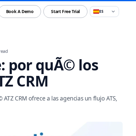
Book A Demo
Start Free Trial
ES
read
e: por quÃ© los
ATZ CRM
ATZ CRM ofrece a las agencias un flujo ATS,