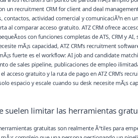
on un
recruitment CRM for client and deal managemen
 contactos, actividad comercial y comunicaciÃ³n en un 
ta al comparar acceso gratuito. ATZ CRM ofrece acceso
pequeÃ±os con funciones completas de ATS, CRM y AI, s
ecesite mÃ¡s capacidad,
ATZ CRM’s recruitment software
mÃ¡s fuerte es el workflow: AI job and candidate match
to de sales pipeline, publicaciones de empleo ilimitad
l acceso gratuito y la ruta de pago en
ATZ CRM’s recru
solo espacio y escale cuando su desk necesite mÃ¡s ca
 suelen limitar las herramientas gratu
erramientas gratuitas son realmente Ãºtiles para empez
e mÃ¡s complejo que una persona gestionando un pipel