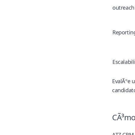
outreach
Reportin
Escalabil
EvalÃºe u
candidat
CÃ³mo 
ATZ CRM