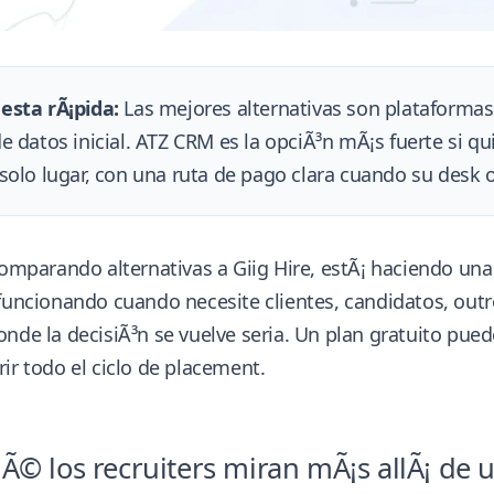
esta rÃ¡pida:
Las mejores alternativas son plataforma
e datos inicial. ATZ CRM es la opciÃ³n mÃ¡s fuerte si qu
solo lugar, con una ruta de pago clara cuando su desk o
comparando alternativas a Giig Hire, estÃ¡ haciendo un
funcionando cuando necesite clientes, candidatos, outr
onde la decisiÃ³n se vuelve seria. Un plan gratuito pue
ir todo el ciclo de placement.
Ã© los recruiters miran mÃ¡s allÃ¡ de