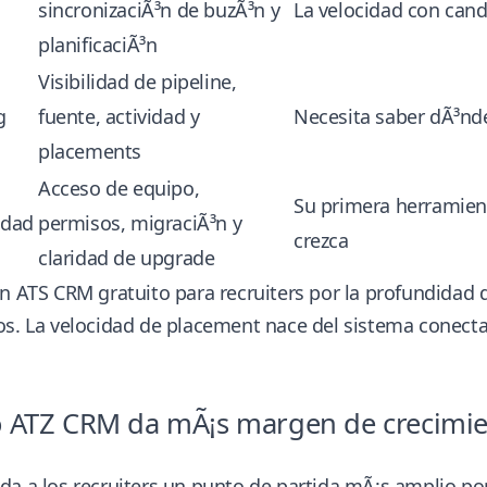
sincronizaciÃ³n de buzÃ³n y
La velocidad con can
planificaciÃ³n
Visibilidad de pipeline,
g
fuente, actividad y
Necesita saber dÃ³nd
placements
Acceso de equipo,
Su primera herramien
idad
permisos, migraciÃ³n y
crezca
claridad de upgrade
n ATS CRM gratuito para recruiters por la profundidad
os. La velocidad de placement nace del sistema conect
ATZ CRM da mÃ¡s margen de crecimient
da a los recruiters un punto de partida mÃ¡s amplio 