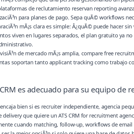
ataformas de reclutamiento reservan reporting avanzad
zaciÃ³n para planes de pago. Sepa quÃ© workflows nece
aciÃ³n mÃ¡s clara es simple: Â¿quÃ© puede hacer sin w
tos viven en lugares separados, el plan gratuito ya no 
dministrativo.
 visiÃ³n de mercado mÃ¡s amplia, compare
free recrui
tas soportan tanto applicant tracking como trabajo co
CRM es adecuado para su equipo de r
ncaja bien si es recruiter independiente, agencia pequ
 delivery que quiere un ATS CRM for recruitment agenci
ente cuando matching, follow-up, workflows de email y v
ser la mejor opciÃ³n si solo quiere una base de datos b