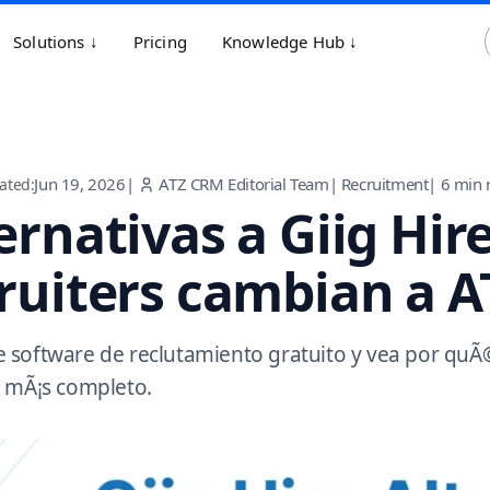
Solutions ↓
Pricing
Knowledge Hub ↓
Jun 19, 2026
|
ATZ CRM Editorial Team
|
Recruitment
|
6
min 
ated:
ernativas a Giig Hir
ruiters cambian a 
software de reclutamiento gratuito y vea por quÃ© 
 mÃ¡s completo.