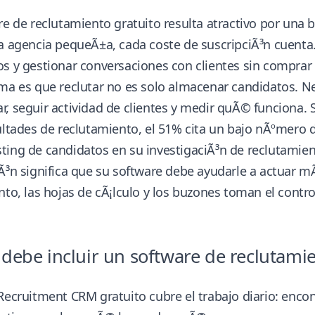
re de reclutamiento gratuito resulta atractivo por una b
a agencia pequeÃ±a, cada coste de suscripciÃ³n cuenta
os y gestionar conversaciones con clientes sin compra
ma es que reclutar no es solo almacenar candidatos. Ne
, seguir actividad de clientes y medir quÃ© funciona.
ultades de reclutamiento, el 51% cita un bajo nÃºmero d
ting de candidatos
en su investigaciÃ³n de reclutamie
Ã³n significa que su software debe ayudarle a actuar mÃ
nto, las hojas de cÃ¡lculo y los buzones toman el contro
ebe incluir un software de reclutamie
Recruitment CRM gratuito cubre el trabajo diario: enc