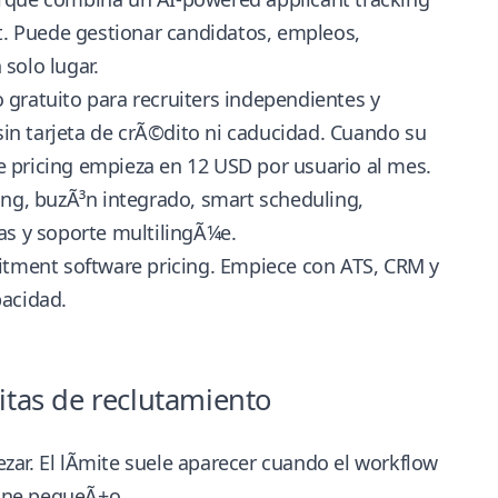
t
. Puede gestionar candidatos, empleos,
solo lugar.
 gratuito para recruiters independientes y
in tarjeta de crÃ©dito ni caducidad. Cuando su
 pricing
empieza en 12 USD por usuario al mes.
ing, buzÃ³n integrado, smart scheduling,
as y soporte multilingÃ¼e.
itment software pricing
. Empiece con ATS, CRM y
pacidad.
itas de reclutamiento
ar. El lÃ­mite suele aparecer cuando el workflow
ine pequeÃ±o.