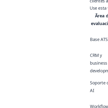
clientes
Use esta 
Ãrea 
evaluac
Base ATS
CRM y
business
develop
Soporte 
AI
Workflow