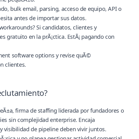
o, bulk email, parsing, acceso de equipo, API o
sita antes de importar sus datos.
orkarounds? Si candidatos, clientes y
es gratuito en la prÃ¡ctica. EstÃ¡ pagando con
tment software options
y revise quÃ©
n clientes.
eclutamiento?
eÃ±a, firma de staffing liderada por fundadores o
es sin complejidad enterprise. Encaja
isibilidad de pipeline deben vivir juntos.
Ã¡sica y no planea gestionar actividad comercial,