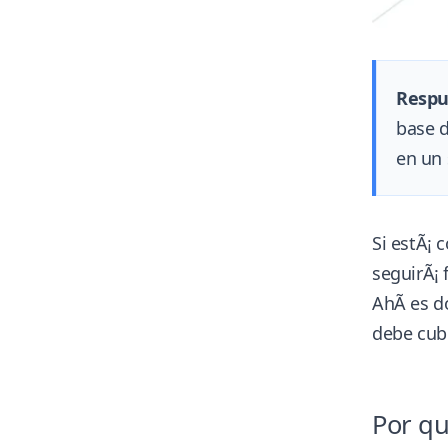
Respu
base d
en un 
Si estÃ¡ 
seguirÃ¡ 
AhÃ­ es d
debe cubr
Por qu