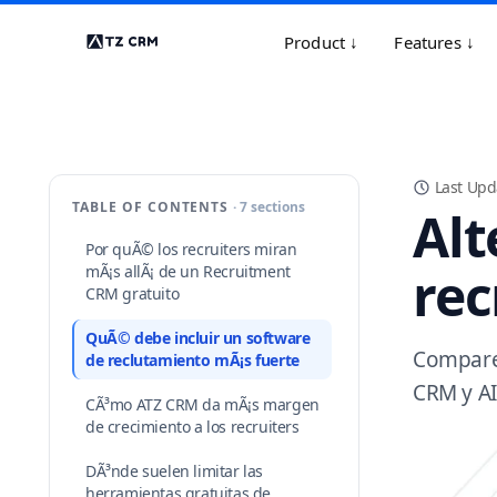
Product ↓
Features ↓
Last Upd
TABLE OF CONTENTS
· 7 sections
Alt
Por quÃ© los recruiters miran
rec
mÃ¡s allÃ¡ de un Recruitment
CRM gratuito
QuÃ© debe incluir un software
Compare 
de reclutamiento mÃ¡s fuerte
CRM y AI
CÃ³mo ATZ CRM da mÃ¡s margen
de crecimiento a los recruiters
DÃ³nde suelen limitar las
herramientas gratuitas de