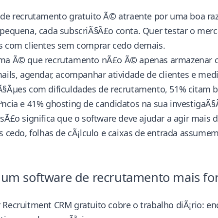
 de recrutamento gratuito Ã© atraente por uma boa raz
pequena, cada subscriÃ§Ã£o conta. Quer testar o merca
s com clientes sem comprar cedo demais.
ma Ã© que recrutamento nÃ£o Ã© apenas armazenar can
ails, agendar, acompanhar atividade de clientes e medi
Ã§Ãµes com dificuldades de recrutamento, 51% citam b
ªncia e 41% ghosting de candidatos
na sua investigaÃ
sÃ£o significa que o software deve ajudar a agir mais d
s cedo, folhas de cÃ¡lculo e caixas de entrada assumem
um software de recrutamento mais fort
 Recruitment CRM gratuito cobre o trabalho diÃ¡rio: en