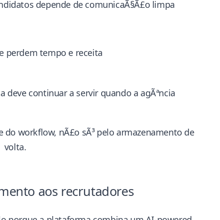
andidatos depende de comunicaÃ§Ã£o limpa
e perdem tempo e receita
a deve continuar a servir quando a agÃªncia
de do workflow, nÃ£o sÃ³ pelo armazenamento de
 volta.
mento aos recrutadores
plo porque a plataforma combina um
AI-powered