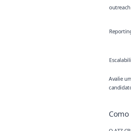
outreach
Reportin
Escalabil
Avalie u
candidat
Como 
O
ATZ C