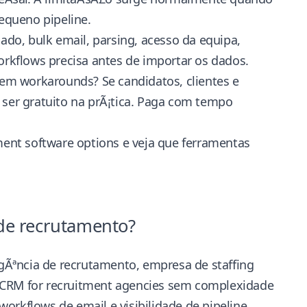
equeno pipeline.
do, bulk email, parsing, acesso da equipa,
rkflows precisa antes de importar os dados.
em workarounds? Se candidatos, clientes e
 ser gratuito na prÃ¡tica. Paga com tempo
ment software options
e veja que ferramentas
de recrutamento?
gÃªncia de recrutamento, empresa de staffing
S CRM for recruitment agencies sem complexidade
orkflows de email e visibilidade de pipeline