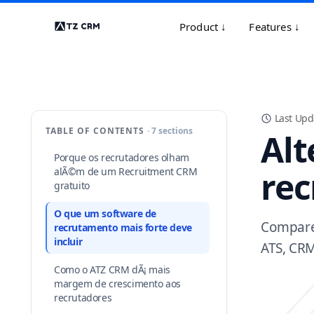
Product ↓
Features ↓
Last Upd
TABLE OF CONTENTS
· 7 sections
Alt
Porque os recrutadores olham
re
alÃ©m de um Recruitment CRM
gratuito
O que um software de
Compare 
recrutamento mais forte deve
incluir
ATS, CRM
Como o ATZ CRM dÃ¡ mais
margem de crescimento aos
recrutadores