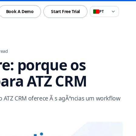
Book A Demo
Start Free Trial
PT
read
re: porque os
ara ATZ CRM
o ATZ CRM oferece Ã s agÃªncias um workflow