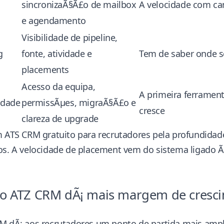
sincronizaÃ§Ã£o de mailbox
A velocidade com c
e agendamento
Visibilidade de pipeline,
g
fonte, atividade e
Tem de saber onde s
placements
Acesso da equipa,
A primeira ferrament
idade
permissÃµes, migraÃ§Ã£o e
cresce
clareza de upgrade
m ATS CRM gratuito para recrutadores pela profundida
os. A velocidade de placement vem do sistema ligado Ã
o ATZ CRM dÃ¡ mais margem de cresci
RM
dÃ¡ aos recrutadores um ponto de partida mais am