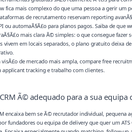
ow fica mais complexo do que uma pessoa a gerir um p
lataformas de recrutamento reservam reporting avanÃ§a
PI ou automaÃ§Ã£o para planos pagos. Saiba de que wo
aÃ§Ã£o mais clara Ã© simples: o que consegue fazer s
s vivem em locais separados, o plano gratuito deixa de
ativo.
 visÃ£o de mercado mais ampla, compare
free recruit
applicant tracking e trabalho com clientes.
 CRM Ã© adequado para a sua equipa 
M encaixa bem se Ã© recrutador individual, pequena a
 por fundadores ou equipa de delivery que quer um AT
e. Encaixa especialmente quando matching, follow-up, w