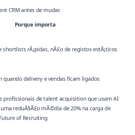
ment CRM antes de mudar.
Porque importa
 shortlists rÃ¡pidas, nÃ£o de registos estÃ¡ticos
 quando delivery e vendas ficam ligados
e profissionais de talent acquisition que usam AI
m uma reduÃ§Ã£o mÃ©dia de 20% na carga de
Future of Recruiting