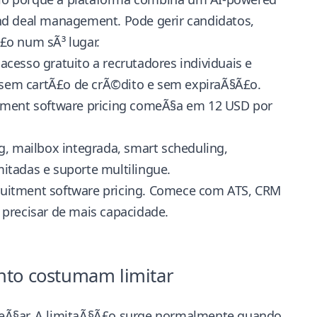
and deal management
. Pode gerir candidatos,
£o num sÃ³ lugar.
cesso gratuito a recrutadores individuais e
sem cartÃ£o de crÃ©dito e sem expiraÃ§Ã£o.
tment software pricing
comeÃ§a em 12 USD por
g, mailbox integrada, smart scheduling,
itadas e suporte multilingue.
ruitment software pricing
. Comece com ATS, CRM
 precisar de mais capacidade.
nto costumam limitar
meÃ§ar. A limitaÃ§Ã£o surge normalmente quando