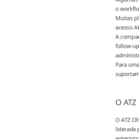
o workfl
Muitas p
acesso A
A compar
follow-up
administr
Para uma
suportam 
O ATZ
O ATZ CR
liderada
enterpris