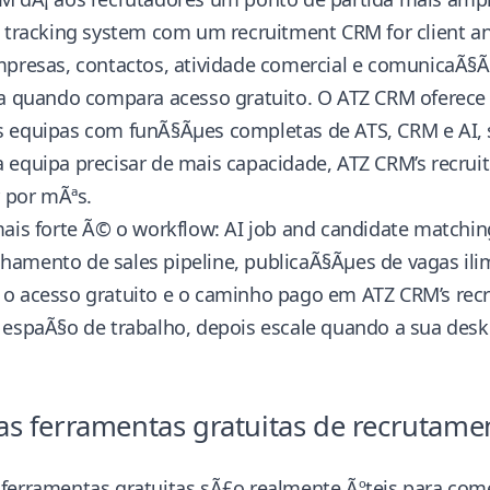
 tracking system
com um
recruitment CRM for client 
mpresas, contactos, atividade comercial e comunicaÃ§Ã
a quando compara acesso gratuito. O ATZ CRM oferece a
 equipas com funÃ§Ãµes completas de ATS, CRM e AI, 
 equipa precisar de mais capacidade,
ATZ CRM’s recrui
r por mÃªs.
ais forte Ã© o workflow: AI job and candidate matchin
amento de sales pipeline, publicaÃ§Ãµes de vagas ilim
o acesso gratuito e o caminho pago em
ATZ CRM’s rec
 espaÃ§o de trabalho, depois escale quando a sua desk
s ferramentas gratuitas de recrutame
ferramentas gratuitas sÃ£o realmente Ãºteis para co