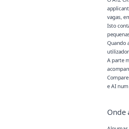
applicant
vagas, e
Isto cont
pequenas
Quando a
utilizado
A parte m
acompanh
Compare 
e AI num
Onde a
Algumas 