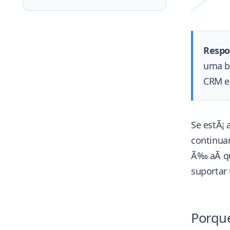
Respo
uma ba
CRM e 
Se estÃ¡ 
continuar
Ã‰ aÃ­ q
suportar 
Porqu