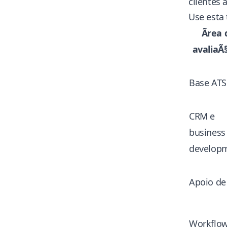
clientes 
Use esta
Ãrea 
avaliaÃ
Base ATS
CRM e
business
develop
Apoio de
Workflow