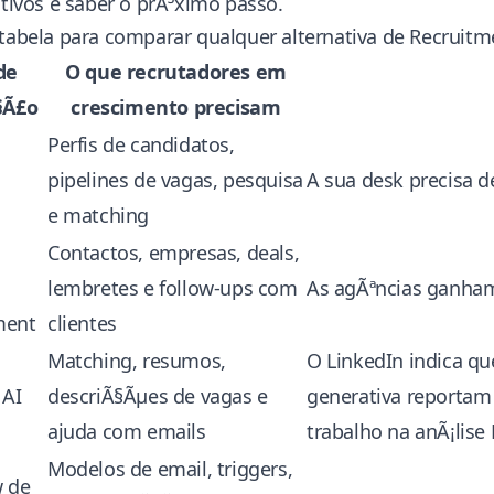
ativos e saber o prÃ³ximo passo.
 tabela para comparar qualquer alternativa de Recruit
de
O que recrutadores em
§Ã£o
crescimento precisam
Perfis de candidatos,
pipelines de vagas, pesquisa
A sua desk precisa de
e matching
Contactos, empresas, deals,
lembretes e follow-ups com
As agÃªncias ganham
ment
clientes
Matching, resumos,
O LinkedIn indica qu
 AI
descriÃ§Ãµes de vagas e
generativa reporta
ajuda com emails
trabalho
na anÃ¡lise 
Modelos de email, triggers,
 de