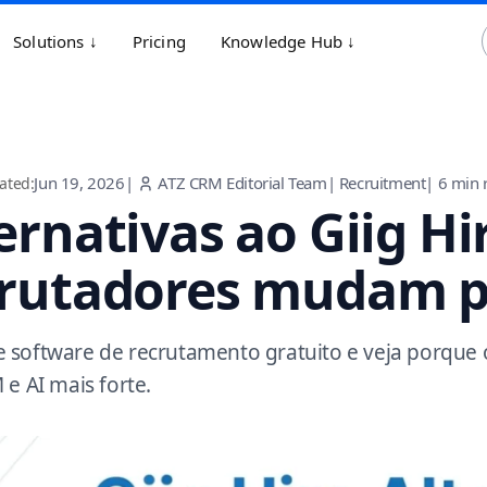
Solutions ↓
Pricing
Knowledge Hub ↓
Jun 19, 2026
|
ATZ CRM Editorial Team
|
Recruitment
|
6
min 
ated:
ernativas ao Giig Hi
crutadores mudam p
software de recrutamento gratuito e veja porque 
 e AI mais forte.