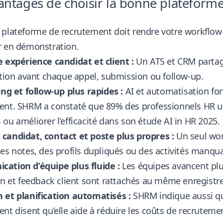
antages de choisir la bonne plateform
plateforme de recrutement doit rendre votre workflow pl
r en démonstration.
 expérience candidat et client :
Un ATS et CRM partagé
ation avant chaque appel, submission ou follow-up.
ing et follow-up plus rapides :
AI et automatisation fon
nt. SHRM a constaté que 89% des professionnels HR uti
ou améliorer l’efficacité
dans son étude AI in HR 2025
.
candidat, contact et poste plus propres :
Un seul wor
es notes, des profils dupliqués ou des activités manqu
ation d’équipe plus fluide :
Les équipes avancent plus
en et feedback client sont rattachés au même enregist
 et planification automatisés :
SHRM indique aussi que
nt disent qu’elle aide à réduire les coûts de recrutem