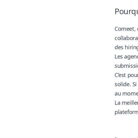
Pourqu
Comeet, d
collabora
des hiri
Les agenc
submissio
C’est po
solide. S
au momen
La meille
plateform