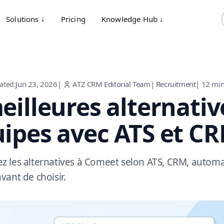
Solutions ↓
Pricing
Knowledge Hub ↓
Jun 23, 2026
|
ATZ CRM Editorial Team
|
Recruitment
|
12
min
ated:
eilleures alternati
ipes avec ATS et C
 les alternatives à Comeet selon ATS, CRM, automat
vant de choisir.