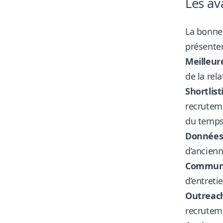
Les av
La bonne 
présente
Meilleure
de la rel
Shortlist
recruteme
du temps 
Données 
d’ancienn
Communic
d’entreti
Outreach
recruteme