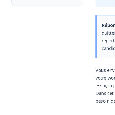
Répon
quitte
report
candid
Vous envi
votre wor
essai, la
Dans cet 
besoin de