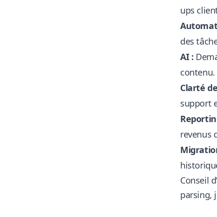
ups clien
Automati
des tâche
AI :
Deman
contenu.
Clarté de
support e
Reportin
revenus 
Migratio
historiqu
Conseil d’
parsing, 