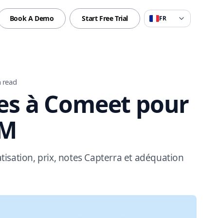
Book A Demo
Start Free Trial
FR
 read
ves à Comeet pour
RM
isation, prix, notes Capterra et adéquation