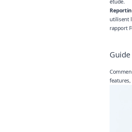
étude
.
Reporting
utilisent
rapport F
Guide 
Commencez
features