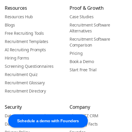
Resources
Proof & Growth
Resources Hub
Case Studies
Blogs
Recruitment Software
Alternatives
Free Recruiting Tools
Recruitment Software
Recruitment Templates
Comparison
AI Recruiting Prompts
Pricing
Hiring Forms
Book a Demo
Screening Questionnaires
Start Free Trial
Recruitment Quiz
Recruitment Glossary
Recruitment Directory
Security
Company
Data Hosting & Security
About ATZ CRM
Schedule a demo with Founders
Data Processing Agreement
Company Facts