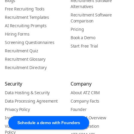
Blogs
Recruitment Software
Alternatives
Free Recruiting Tools
Recruitment Software
Recruitment Templates
Comparison
AI Recruiting Prompts
Pricing
Hiring Forms
Book a Demo
Screening Questionnaires
Start Free Trial
Recruitment Quiz
Recruitment Glossary
Recruitment Directory
Security
Company
Data Hosting & Security
About ATZ CRM
Data Processing Agreement
Company Facts
Privacy Policy
Founder
Incident Response Policy
ATZ CRM Overview
Schedule a demo with Founders
Vulnerability Management
Data Migration
Policy