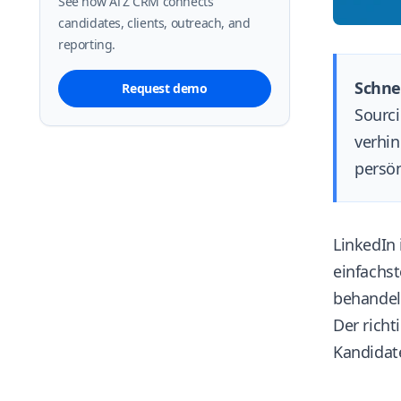
See how ATZ CRM connects
candidates, clients, outreach, and
reporting.
Schne
Request demo
Sourci
verhin
persön
LinkedIn 
einfachs
behandel
Der richt
Kandidat