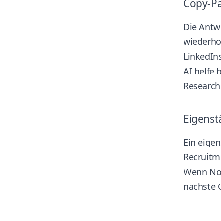
Copy-Pa
Die Antw
wiederhol
LinkedIns
AI helfe 
Research
Eigenst
Ein eigen
Recruitm
Wenn Noti
nächste C