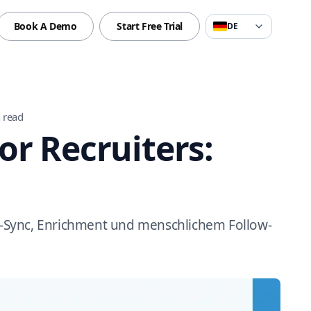
Book A Demo
Start Free Trial
DE
 read
r Recruiters:
TS-Sync, Enrichment und menschlichem Follow-