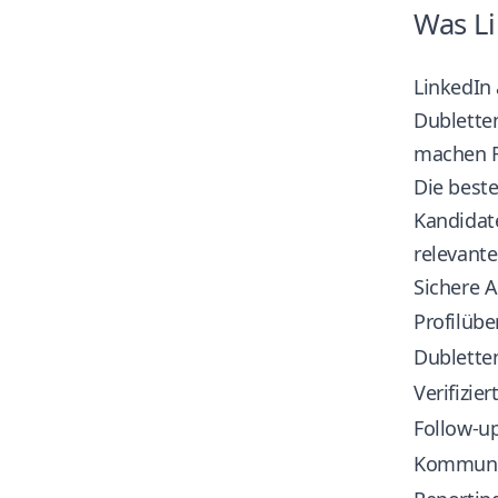
Was Li
LinkedIn 
Dublette
machen R
Die beste
Kandidate
relevante
Sichere A
Profilüb
Dublette
Verifizie
Follow-u
Kommunik