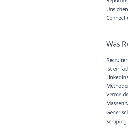
Reporting
Unsicher
Connectio
Was Re
Recruiter
ist einfa
LinkedIns
Methoden
Vermeide
Massenha
Generisc
Scraping