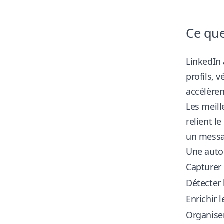
Ce que
LinkedIn 
profils, 
accélèren
Les meill
relient l
un messa
Une autom
Capturer 
Détecter 
Enrichir l
Organiser