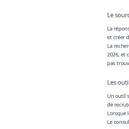
Le sour
La répons
et créer 
La recher
2026, et 
pas trou
Les outi
Un outil 
de recrut
Lorsque l
Le consu