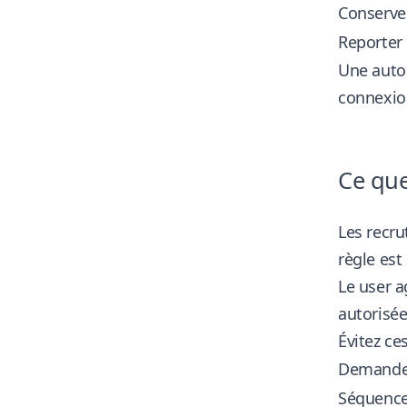
Conserver
Reporter 
Une autom
connexio
Ce que
Les recru
règle est
Le user a
autorisé
Évitez ce
Demandes
Séquences