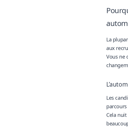
Pourqu
autom
La plupar
aux recru
Vous ne 
changemen
L’autom
Les candi
parcours 
Cela nuit
beaucoup