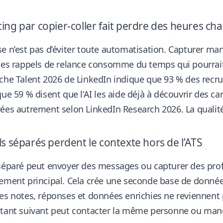
cing par copier-coller fait perdre des heures c
e n’est pas d’éviter toute automatisation. Capturer manu
des rappels de relance consomme du temps qui pourrait
che Talent 2026 de LinkedIn indique que 93 % des recru
que 59 % disent que l’AI les aide déjà à découvrir des c
vées autrement
selon LinkedIn Research 2026
. La quali
ls séparés perdent le contexte hors de l’ATS
séparé peut envoyer des messages ou capturer des profi
ement principal. Cela crée une seconde base de donnée
es notes, réponses et données enrichies ne reviennent p
ltant suivant peut contacter la même personne ou man