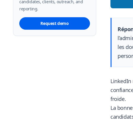
candidates, clients, outreach, and
reporting.
Request demo
Répon
l’admi
les do
person
LinkedIn 
confianc
froide.
La bonne 
candidats