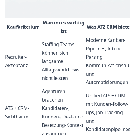
Warum es wichtig
Kaufkriterium
Was ATZ CRM bietet
ist
Moderne Kanban-
Staffing-Teams
Pipelines, Inbox
können sich
Recruiter-
Parsing,
langsame
Akzeptanz
Kommunikationshub
Alltagsworkflows
und
nicht leisten
Automatisierungen
Agenturen
Unified ATS + CRM
brauchen
mit Kunden-Follow-
ATS + CRM-
Kandidaten-,
ups, Job Tracking
Sichtbarkeit
Kunden-, Deal- und
und
Besetzung-Kontext
Kandidatenpipelines
zusammen