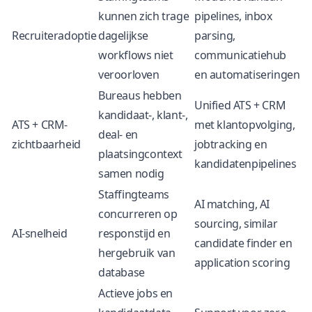
kunnen zich trage
pipelines, inbox
Recruiteradoptie
dagelijkse
parsing,
workflows niet
communicatiehub
veroorloven
en automatiseringen
Bureaus hebben
Unified ATS + CRM
kandidaat-, klant-,
ATS + CRM-
met klantopvolging,
deal- en
zichtbaarheid
jobtracking en
plaatsingcontext
kandidatenpipelines
samen nodig
Staffingteams
AI matching, AI
concurreren op
sourcing, similar
AI-snelheid
responstijd en
candidate finder en
hergebruik van
application scoring
database
Actieve jobs en