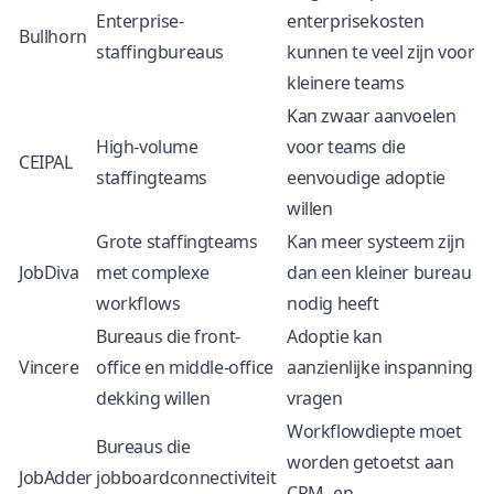
Enterprise-
enterprisekosten
Bullhorn
staffingbureaus
kunnen te veel zijn voor
kleinere teams
Kan zwaar aanvoelen
High-volume
voor teams die
CEIPAL
staffingteams
eenvoudige adoptie
willen
Grote staffingteams
Kan meer systeem zijn
JobDiva
met complexe
dan een kleiner bureau
workflows
nodig heeft
Bureaus die front-
Adoptie kan
Vincere
office en middle-office
aanzienlijke inspanning
dekking willen
vragen
Workflowdiepte moet
Bureaus die
worden getoetst aan
JobAdder
jobboardconnectiviteit
CRM- en