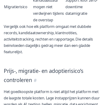
kandidaatdata
Support voor
zero-
Migratierisico
mogen niet
downtime
verdwijnen tijdens
datamigratie
de overstap
Vergelijk ook hoe elk platform omgaat met dubbele
records, kandidaatownership, klantnotities,
activiteitstracking, rechten en rapportage. Die details
beïnvloeden dagelijks gedrag meer dan een gladde
featurelijst.
Prijs-, migratie- en adoptierisico’s
controleren
Het goedkoopste platform is niet altijd het platform met
de laagste totale kosten. Lage instapprijzen kunnen duur
worden als AI, texting, bellen, migratie, data enrichment,