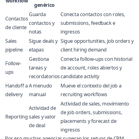
workflow
genérico
Guarda
Conecta contactos con roles,
Contactos
contactos y
submissions, feedback e
de cliente
notas
ingresos
Sales
Sigue deals y
Sigue opportunities, job orders y
pipeline
etapas
client hiring demand
Gestiona
Conecta follow-ups con historial
Follow-
tareas y
de account, roles abiertos y
ups
recordatorios
candidate activity
Handoff a
A menudo
Mueve el contexto del job a
delivery
manual
recruiting workflows
Actividad de sales, movimiento
Actividad de
de job orders, submissions,
Reporting
sales y valor
placements y forecast de
de deal
ingresos
Por eso muchas agencias superan los setups de CRM