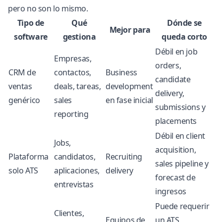
pero no son lo mismo.
Tipo de
Qué
Dónde se
Mejor para
software
gestiona
queda corto
Débil en job
Empresas,
orders,
CRM de
contactos,
Business
candidate
ventas
deals, tareas,
development
delivery,
genérico
sales
en fase inicial
submissions y
reporting
placements
Débil en client
Jobs,
acquisition,
Plataforma
candidatos,
Recruiting
sales pipeline y
solo ATS
aplicaciones,
delivery
forecast de
entrevistas
ingresos
Puede requerir
Clientes,
Equipos de
un ATS