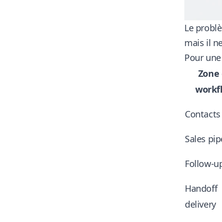
Le probl
mais il n
Pour une 
Zone
workf
Contacts 
Sales pip
Follow-u
Handoff
delivery