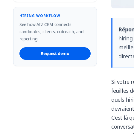
HIRING WORKFLOW
See how ATZ CRM connects
Répon
candidates, clients, outreach, and
hiring
reporting.
meille
Request demo
direct
Si votre 
feuilles 
quels hir
devraien
C’est là 
conversat