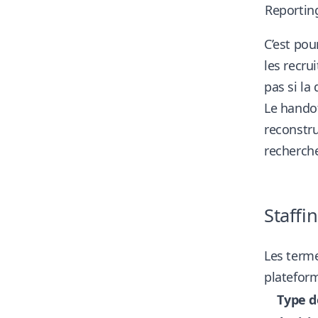
Reportin
C’est pou
les recru
pas si la 
Le handof
reconstru
recherch
Staffi
Les terme
plateform
Type d