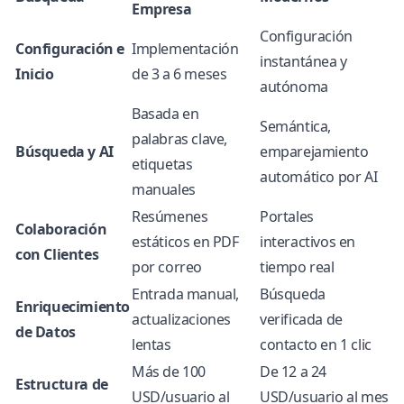
Empresa
Configuración
Configuración e
Implementación
instantánea y
Inicio
de 3 a 6 meses
autónoma
Basada en
Semántica,
palabras clave,
Búsqueda y AI
emparejamiento
etiquetas
automático por AI
manuales
Resúmenes
Portales
Colaboración
estáticos en PDF
interactivos en
con Clientes
por correo
tiempo real
Entrada manual,
Búsqueda
Enriquecimiento
actualizaciones
verificada de
de Datos
lentas
contacto en 1 clic
Más de 100
De 12 a 24
Estructura de
USD/usuario al
USD/usuario al mes